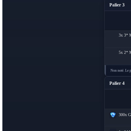
Palier 3
3x
3* 
5x
2* 
Non noté. Le pr
Palier 4
300x
G