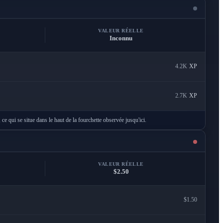
VALEUR RÉELLE
Inconnu
4.2K
XP
2.7K
XP
 ce qui se situe dans le haut de la fourchette observée jusqu'ici.
VALEUR RÉELLE
$2.50
$1.50