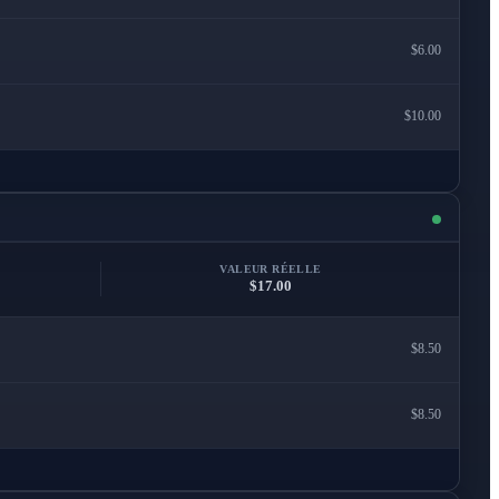
$6.00
$10.00
VALEUR RÉELLE
$17.00
$8.50
$8.50