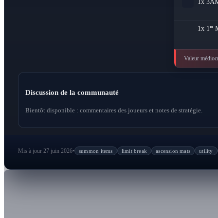
1x
3A
1x
1* M
Valeur médiocr
Discussion de la communauté
Bientôt disponible : commentaires des joueurs et notes de stratégie.
Mis à jour 27 juin 2026
•
summon items
limit break
ascension mats
utility