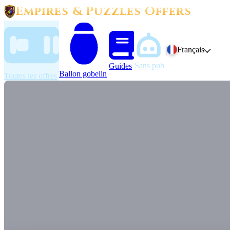
Empires & Puzzles Offers
Français
Sans pub
Guides
Ballon gobelin
Toutes les offres