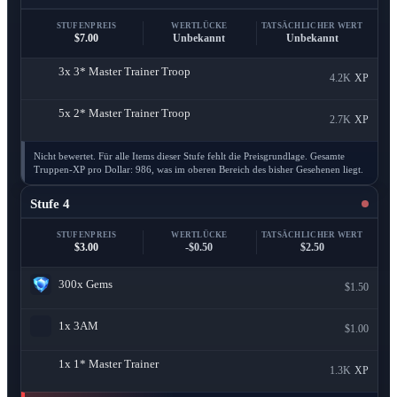
STUFENPREIS
WERTLÜCKE
TATSÄCHLICHER WERT
$7.00
Unbekannt
Unbekannt
3x
3* Master Trainer Troop
4.2K
XP
5x
2* Master Trainer Troop
2.7K
XP
Nicht bewertet. Für alle Items dieser Stufe fehlt die Preisgrundlage. Gesamte
Truppen-XP pro Dollar: 986, was im oberen Bereich des bisher Gesehenen liegt.
Stufe 4
STUFENPREIS
WERTLÜCKE
TATSÄCHLICHER WERT
$3.00
-$0.50
$2.50
300x
Gems
$1.50
1x
3AM
$1.00
1x
1* Master Trainer
1.3K
XP