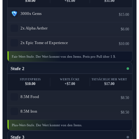
$30.00
+$1.00
$31.00
3000x
Gems
$15.00
2x
Alpha Aether
$6.00
2x
Epic Tome of Experience
$10.00
Fair-Wert-Stufe. Der Wert kommt von den Items. Preis pro Pull über 1 $.
Stufe 2
STUFENPREIS
WERTLÜCKE
TATSÄCHLICHER WERT
$10.00
+$7.00
$17.00
8.5M
Food
$8.50
8.5M
Iron
$8.50
Plus-Wert-Stufe. Der Wert kommt von den Items.
Stufe 3