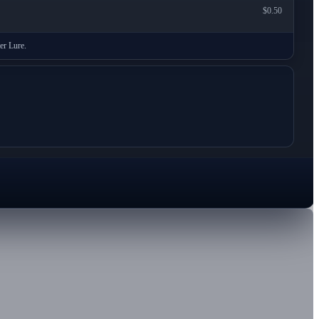
$0.50
er Lure.