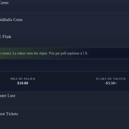
Gems
Valhalla Coins
 Flask
r correct. La valeur vient des objets. Prix par pull supérieur à 1 $.
PRIX DU PALIER
ÉCART DE VALEUR
$10.00
-$3.50+
ster Lure
oot Tickets