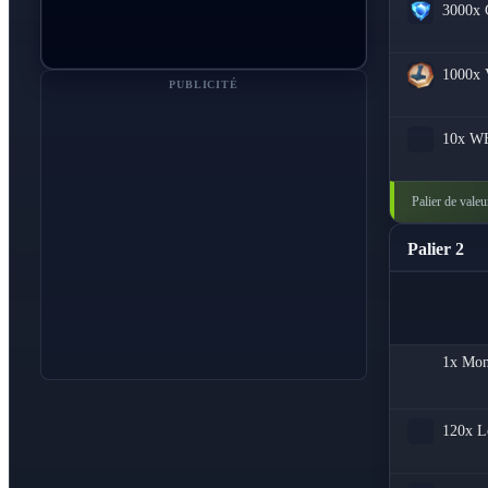
3000x
1000x
PUBLICITÉ
10x
WE
Palier de valeu
Palier 2
1x
Mon
120x
L