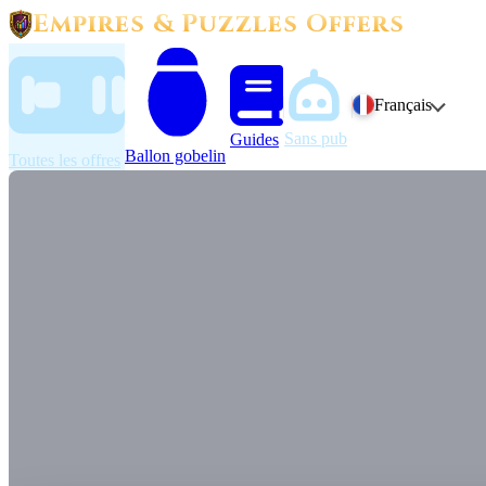
Empires & Puzzles Offers
Français
Sans pub
Guides
Ballon gobelin
Toutes les offres