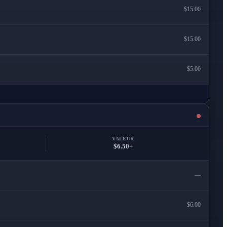
$15.00
$15.00
$5.00
VALEUR
$6.50+
—
$6.00