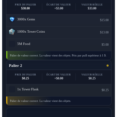
PRIX DU PALIER
ÉCART DE VALEUR
VALEUR RÉELLE
$30.00
+$3.00
$33.00
3000x
Gems
$15.00
1000x
Tower Coins
$13.00
5M
Food
$5.00
Palier de valeur correct. La valeur vient des objets. Prix par pull supérieur à 1 $.
Palier 2
PRIX DU PALIER
ÉCART DE VALEUR
VALEUR RÉELLE
$0.25
+$0.00
$0.25
1x
Tower Flask
$0.25
Palier de valeur correct. La valeur vient des objets.