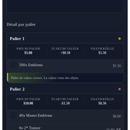
Détail par palier
Palier 1
PRIX DU PALIER
ÉCART DE VALEUR
VALEUR RÉELLE
$5.00
+$0.50
$5.50
500x
Emblems
$5.50
Palier de valeur correct. La valeur vient des objets.
Palier 2
PRIX DU PALIER
ÉCART DE VALEUR
VALEUR RÉELLE
$10.00
-$1.50
$8.50
40x
Master Emblems
$8.00
6x
2* Trainer