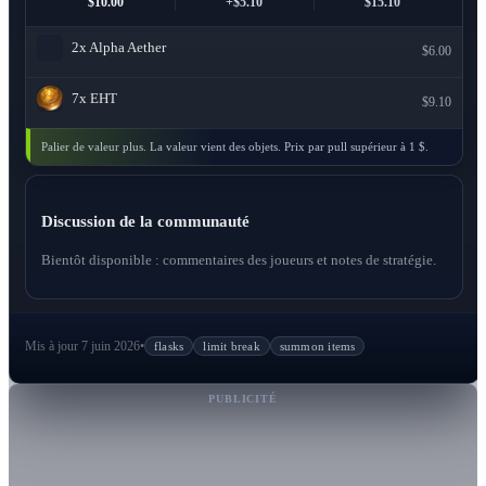
$10.00
+$5.10
$15.10
2x
Alpha Aether
$6.00
7x
EHT
$9.10
Palier de valeur plus. La valeur vient des objets. Prix par pull supérieur à 1 $.
Discussion de la communauté
Bientôt disponible : commentaires des joueurs et notes de stratégie.
Mis à jour 7 juin 2026
•
flasks
limit break
summon items
PUBLICITÉ