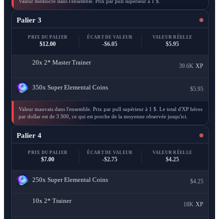
Valeur médiocre dans l'ensemble. Prix par pull supérieur à 1 $.
Palier 3
PRIX DU PALIER
ÉCART DE VALEUR
VALEUR RÉELLE
$12.00
-$6.05
$5.95
20x
2* Master Trainer
39.6K
XP
350x
Super Elemental Coins
$5.95
Valeur mauvais dans l'ensemble. Prix par pull supérieur à 1 $. Le total d'XP héros
par dollar est de 3 300, ce qui est proche de la moyenne observée jusqu'ici.
Palier 4
PRIX DU PALIER
ÉCART DE VALEUR
VALEUR RÉELLE
$7.00
-$2.75
$4.25
250x
Super Elemental Coins
$4.25
10x
2* Trainer
18K
XP