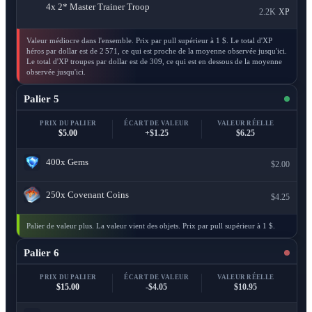
4x
2* Master Trainer Troop
2.2K
XP
Valeur médiocre dans l'ensemble. Prix par pull supérieur à 1 $. Le total d'XP
héros par dollar est de 2 571, ce qui est proche de la moyenne observée jusqu'ici.
Le total d'XP troupes par dollar est de 309, ce qui est en dessous de la moyenne
observée jusqu'ici.
Palier 5
PRIX DU PALIER
ÉCART DE VALEUR
VALEUR RÉELLE
$5.00
+$1.25
$6.25
400x
Gems
$2.00
250x
Covenant Coins
$4.25
Palier de valeur plus. La valeur vient des objets. Prix par pull supérieur à 1 $.
Palier 6
PRIX DU PALIER
ÉCART DE VALEUR
VALEUR RÉELLE
$15.00
-$4.05
$10.95