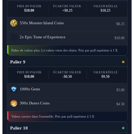
PRIX DU PALIER
ÉCART DE VALEUR
VALEUR RÉELLE
$10.00
+$8.25
$18.25
550x
Monster Island Coins
$8.25
2x
Epic Tome of Experience
$10.00
Palier de valeur plus. La valeur vient des objets. Prix par pull supérieur à 1 $.
Palier 9
PRIX DU PALIER
ÉCART DE VALEUR
VALEUR RÉELLE
$10.00
-$0.50
$9.50
1000x
Gems
$5.00
300x
Dunes Coins
$4.50
Valeur correct dans l'ensemble. Prix par pull supérieur à 1 $.
Palier 10