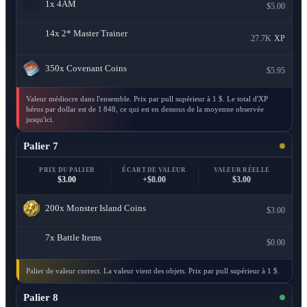
1x
4AM
$5.00
14x
2* Master Trainer
27.7K
XP
350x
Covenant Coins
$5.95
Valeur médiocre dans l'ensemble. Prix par pull supérieur à 1 $. Le total d'XP
héros par dollar est de 1 848, ce qui est en dessous de la moyenne observée
jusqu'ici.
Palier 7
PRIX DU PALIER
ÉCART DE VALEUR
VALEUR RÉELLE
$3.00
+$0.00
$3.00
200x
Monster Island Coins
$3.00
7x
Battle Items
$0.00
Palier de valeur correct. La valeur vient des objets. Prix par pull supérieur à 1 $.
Palier 8