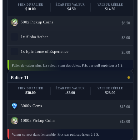
PRIX DU PALIER
ÉCART DE VALEUR
VALEUR RÉELLE
$10.00
+$4.50
$14.50
500x
Pickup Coins
$6.50
1x
Alpha Aether
$3.00
1x
Epic Tome of Experience
$5.00
Palier de valeur plus. La valeur vient des objets. Prix par pull supérieur à 1 $.
Palier 11
PRIX DU PALIER
ÉCART DE VALEUR
VALEUR RÉELLE
$30.00
-$2.00
$28.00
3000x
Gems
$15.00
1000x
Pickup Coins
$13.00
Valeur correct dans l'ensemble. Prix par pull supérieur à 1 $.