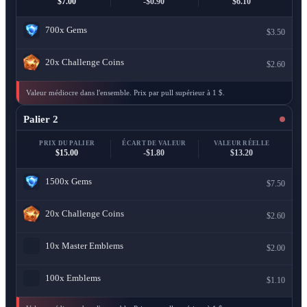
$7.00
-$0.90
$6.10
700x
Gems
$3.50
20x
Challenge Coins
$2.60
Valeur médiocre dans l'ensemble. Prix par pull supérieur à 1 $.
Palier 2
PRIX DU PALIER
ÉCART DE VALEUR
VALEUR RÉELLE
$15.00
-$1.80
$13.20
1500x
Gems
$7.50
20x
Challenge Coins
$2.60
10x
Master Emblems
$2.00
100x
Emblems
$1.10