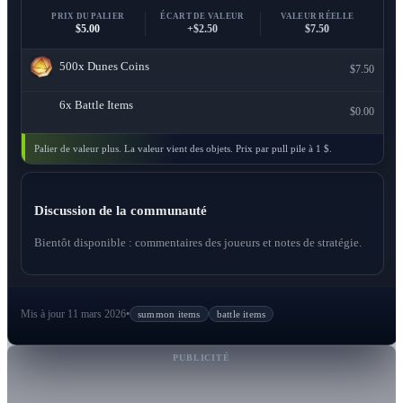
PRIX DU PALIER
ÉCART DE VALEUR
VALEUR RÉELLE
$5.00
+$2.50
$7.50
500x
Dunes Coins
$7.50
6x
Battle Items
$0.00
Palier de valeur plus. La valeur vient des objets. Prix par pull pile à 1 $.
Discussion de la communauté
Bientôt disponible : commentaires des joueurs et notes de stratégie.
Mis à jour 11 mars 2026
•
summon items
battle items
PUBLICITÉ