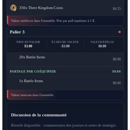
350x
Three Kingdom Coins
$4.55
Valeur médiocre dans l'ensemble. Prix par pull supérieur à 1 $.
Palier 3
PRIX DU PALIER
ÉCART DE VALEUR
VALEUR RÉELLE
$3.00
-$3.00
$0.00
20x
Battle Items
$0.00
PARTAGE PAR COÉQUIPIER
$0.00
1x
Battle Items
$0.00
Valeur mauvais dans l'ensemble.
Discussion de la communauté
Bientôt disponible : commentaires des joueurs et notes de stratégie.