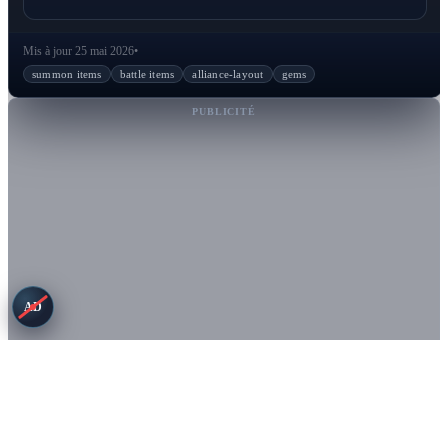
Mis à jour 25 mai 2026
•
summon items
battle items
alliance-layout
gems
PUBLICITÉ
AD