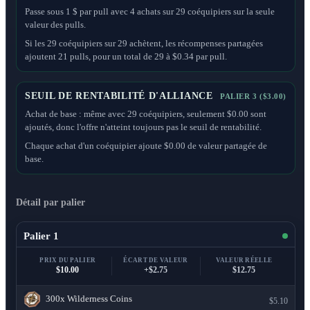
Passe sous 1 $ par pull avec 4 achats sur 29 coéquipiers sur la seule
valeur des pulls.
Si les 29 coéquipiers sur 29 achètent, les récompenses partagées
ajoutent 21 pulls, pour un total de 29 à $0.34 par pull.
SEUIL DE RENTABILITÉ D'ALLIANCE
PALIER 3 ($3.00)
Achat de base : même avec 29 coéquipiers, seulement $0.00 sont
ajoutés, donc l'offre n'atteint toujours pas le seuil de rentabilité.
Chaque achat d'un coéquipier ajoute $0.00 de valeur partagée de
base.
Détail par palier
Palier 1
PRIX DU PALIER
ÉCART DE VALEUR
VALEUR RÉELLE
$10.00
+$2.75
$12.75
300x
Wilderness Coins
$5.10