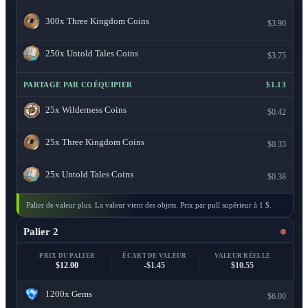
300x
Three Kingdom Coins
$3.90
250x
Untold Tales Coins
$3.75
PARTAGE PAR COÉQUIPIER
$1.13
25x
Wilderness Coins
$0.42
25x
Three Kingdom Coins
$0.33
25x
Untold Tales Coins
$0.38
Palier de valeur plus. La valeur vient des objets. Prix par pull supérieur à 1 $.
Palier 2
PRIX DU PALIER
ÉCART DE VALEUR
VALEUR RÉELLE
$12.00
-$1.45
$10.55
1200x
Gems
$6.00