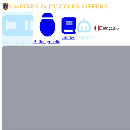
Empires & Puzzles Offers
Français
Sans pub
Guides
Ballon gobelin
Toutes les offres