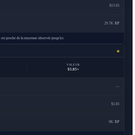
$13.65
29.7K
XP
ui est proche de la moyenne observée jusqu'ici.
VALEUR
$5.85+
—
$5.85
9K
XP