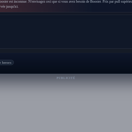
oster est inconnue. N'envisagez ceci que si vous avez besoin de Booster. Prix par pull supérieur
ée jusqu'ici.
er heroes
PUBLICITÉ