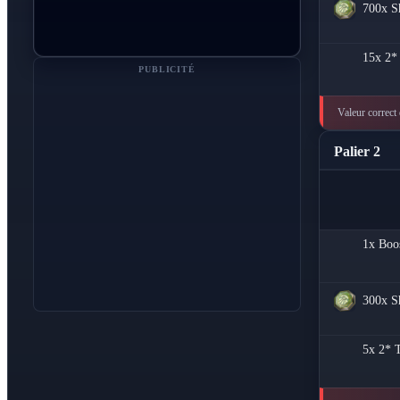
700x
S
15x
2*
PUBLICITÉ
Valeur correct 
Palier 2
1x
Boo
300x
S
5x
2* T