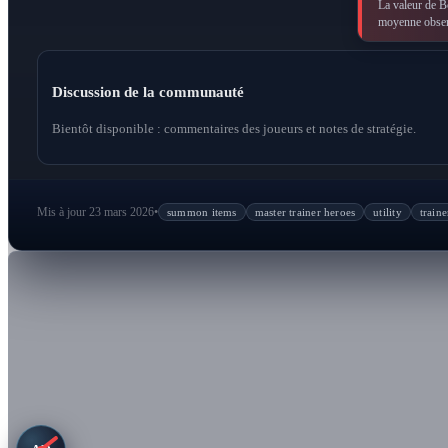
La valeur de Bo
moyenne observ
Discussion de la communauté
Bientôt disponible : commentaires des joueurs et notes de stratégie.
Mis à jour 23 mars 2026
•
summon items
master trainer heroes
utility
train