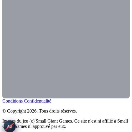
Conditions
Confidentialité
© Copyright 2026. Tous droits réservés.
Images du jeu (c) Small Giant Games. Ce site n'est ni affilié à Small
Giant Games ni approuvé par eux.
AD