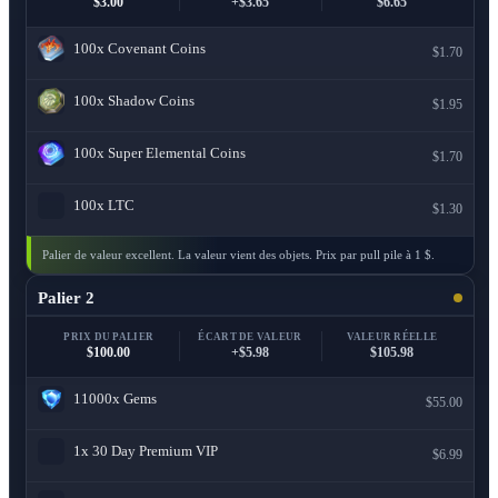
$3.00
+$3.65
$6.65
100x
Covenant Coins
$1.70
100x
Shadow Coins
$1.95
100x
Super Elemental Coins
$1.70
100x
LTC
$1.30
Palier de valeur excellent. La valeur vient des objets. Prix par pull pile à 1 $.
Palier 2
PRIX DU PALIER
ÉCART DE VALEUR
VALEUR RÉELLE
$100.00
+$5.98
$105.98
11000x
Gems
$55.00
1x
30 Day Premium VIP
$6.99