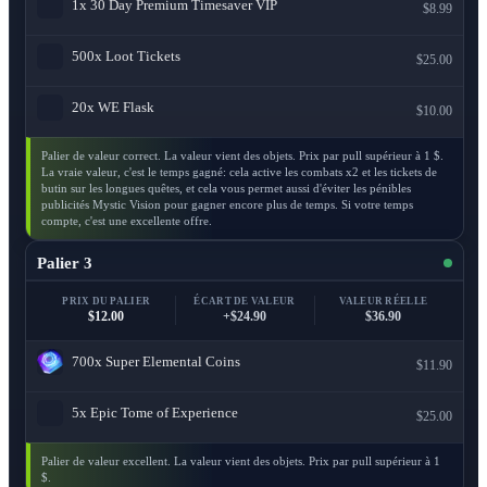
1x
30 Day Premium Timesaver VIP
$8.99
500x
Loot Tickets
$25.00
20x
WE Flask
$10.00
Palier de valeur correct. La valeur vient des objets. Prix par pull supérieur à 1 $.
La vraie valeur, c'est le temps gagné: cela active les combats x2 et les tickets de
butin sur les longues quêtes, et cela vous permet aussi d'éviter les pénibles
publicités Mystic Vision pour gagner encore plus de temps. Si votre temps
compte, c'est une excellente offre.
Palier 3
PRIX DU PALIER
ÉCART DE VALEUR
VALEUR RÉELLE
$12.00
+$24.90
$36.90
700x
Super Elemental Coins
$11.90
5x
Epic Tome of Experience
$25.00
Palier de valeur excellent. La valeur vient des objets. Prix par pull supérieur à 1
$.