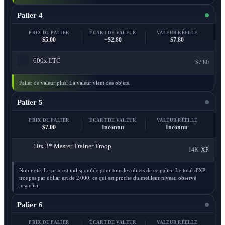
Palier 4
PRIX DU PALIER
ÉCART DE VALEUR
VALEUR RÉELLE
$5.00
+$2.80
$7.80
600x
LTC
$7.80
Palier de valeur plus. La valeur vient des objets.
Palier 5
PRIX DU PALIER
ÉCART DE VALEUR
VALEUR RÉELLE
$7.00
Inconnu
Inconnu
10x
3* Master Trainer Troop
14K
XP
Non noté. Le prix est indisponible pour tous les objets de ce palier. Le total d'XP
troupes par dollar est de 2 000, ce qui est proche du meilleur niveau observé
jusqu'ici.
Palier 6
PRIX DU PALIER
ÉCART DE VALEUR
VALEUR RÉELLE