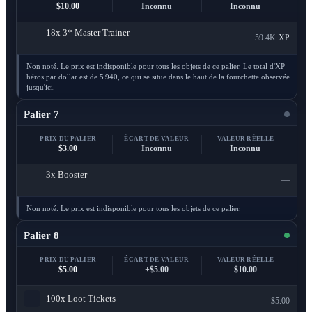
$10.00
Inconnu
Inconnu
18x
3* Master Trainer
59.4K
XP
Non noté. Le prix est indisponible pour tous les objets de ce palier. Le total d'XP
héros par dollar est de 5 940, ce qui se situe dans le haut de la fourchette observée
jusqu'ici.
Palier 7
PRIX DU PALIER
ÉCART DE VALEUR
VALEUR RÉELLE
$3.00
Inconnu
Inconnu
3x
Booster
—
Non noté. Le prix est indisponible pour tous les objets de ce palier.
Palier 8
PRIX DU PALIER
ÉCART DE VALEUR
VALEUR RÉELLE
$5.00
+$5.00
$10.00
100x
Loot Tickets
$5.00