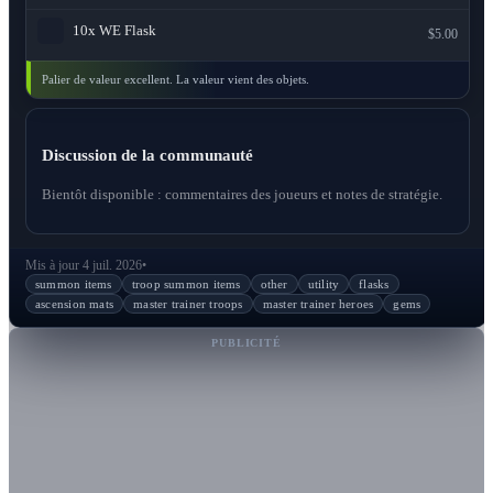
10x
WE Flask
$5.00
Palier de valeur excellent. La valeur vient des objets.
Discussion de la communauté
Bientôt disponible : commentaires des joueurs et notes de stratégie.
Mis à jour 4 juil. 2026
•
summon items
troop summon items
other
utility
flasks
ascension mats
master trainer troops
master trainer heroes
gems
PUBLICITÉ