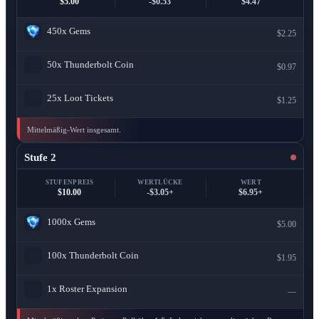
$5.00
-$0.53
$4.47
450x
Gems
$2.25
50x
Thunderbolt Coin
$0.97
25x
Loot Tickets
$1.25
Mittelmäßig-Wert insgesamt.
Stufe 2
STUFENPREIS
WERTLÜCKE
WERT
$10.00
-$3.05+
$6.95+
1000x
Gems
$5.00
100x
Thunderbolt Coin
$1.95
1x
Roster Expansion
—