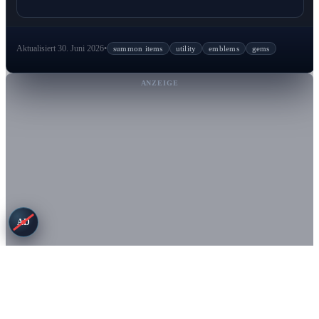
Aktualisiert 30. Juni 2026
•
summon items
utility
emblems
gems
ANZEIGE
AD