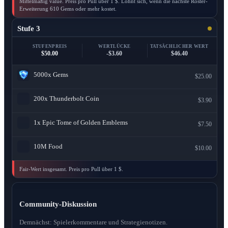
Mittelmäßig value. Preis pro Pull über 1 $. Lohnt sich, wenn die nächste Roster-
Erweiterung 610 Gems oder mehr kostet.
Stufe 3
STUFENPREIS
WERTLÜCKE
TATSÄCHLICHER WERT
$50.00
-$3.60
$46.40
5000x
Gems
$25.00
200x
Thunderbolt Coin
$3.90
1x
Epic Tome of Golden Emblems
$7.50
10M
Food
$10.00
Fair-Wert insgesamt. Preis pro Pull über 1 $.
Community-Diskussion
Demnächst: Spielerkommentare und Strategienotizen.