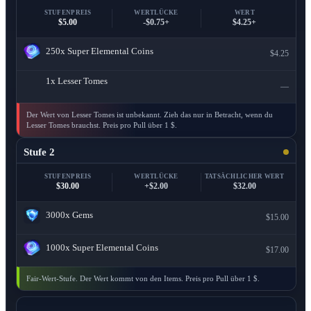
STUFENPREIS
WERTLÜCKE
WERT
$5.00
-$0.75+
$4.25+
250x
Super Elemental Coins
$4.25
1x
Lesser Tomes
—
Der Wert von Lesser Tomes ist unbekannt. Zieh das nur in Betracht, wenn du
Lesser Tomes brauchst. Preis pro Pull über 1 $.
Stufe 2
STUFENPREIS
WERTLÜCKE
TATSÄCHLICHER WERT
$30.00
+$2.00
$32.00
3000x
Gems
$15.00
1000x
Super Elemental Coins
$17.00
Fair-Wert-Stufe. Der Wert kommt von den Items. Preis pro Pull über 1 $.