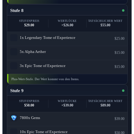
Stufe 8
STUFENPREIS
WERTLÜCKE
TATSÄCHLICHER WERT
$29.00
+$26.00
$55.00
1x
Legendary Tome of Experience
$25.00
5x
Alpha Aether
$15.00
3x
Epic Tome of Experience
$15.00
Plus-Wert-Stufe. Der Wert kommt von den Items.
Stufe 9
STUFENPREIS
WERTLÜCKE
TATSÄCHLICHER WERT
$50.00
+$39.00
$89.00
7800x
Gems
$39.00
10x
Epic Tome of Experience
$50.00