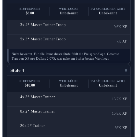
STUFENPREIS
WERTLÜCKE
TATSÄCHLICHER WERT
$8.00
Unbekannt
Unbekannt
3x
4* Master Trainer Troop
9.6K
XP
5x
3* Master Trainer Troop
7K
XP
Nicht bewertet. Für alle Items dieser Stufe fehlt die Preisgrundlage. Gesamte
Truppen-XP pro Dollar: 2.075, was nahe am bisher besten Wert liegt.
Stufe 4
STUFENPREIS
WERTLÜCKE
TATSÄCHLICHER WERT
$10.00
Unbekannt
Unbekannt
4x
3* Master Trainer
13.2K
XP
8x
2* Master Trainer
15.8K
XP
20x
2* Trainer
36K
XP