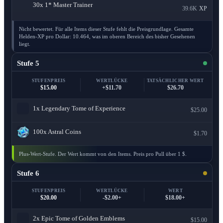
30x
1* Master Trainer
39.6K
XP
Nicht bewertet. Für alle Items dieser Stufe fehlt die Preisgrundlage. Gesamte
Helden-XP pro Dollar: 10.464, was im oberen Bereich des bisher Gesehenen
liegt.
Stufe 5
STUFENPREIS
WERTLÜCKE
TATSÄCHLICHER WERT
$15.00
+$11.70
$26.70
1x
Legendary Tome of Experience
$25.00
100x
Astral Coins
$1.70
Plus-Wert-Stufe. Der Wert kommt von den Items. Preis pro Pull über 1 $.
Stufe 6
STUFENPREIS
WERTLÜCKE
WERT
$20.00
-$2.00+
$18.00+
2x
Epic Tome of Golden Emblems
$15.00