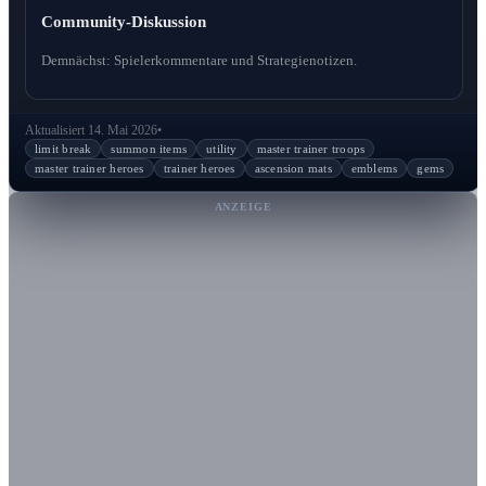
Community-Diskussion
Demnächst: Spielerkommentare und Strategienotizen.
Aktualisiert 14. Mai 2026
•
limit break
summon items
utility
master trainer troops
master trainer heroes
trainer heroes
ascension mats
emblems
gems
ANZEIGE