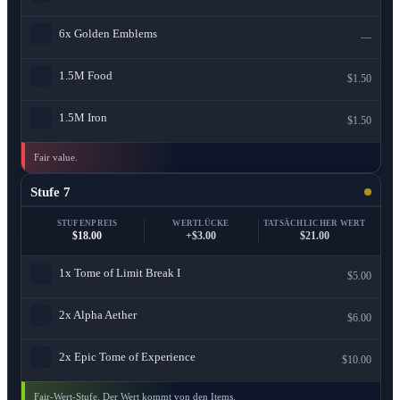
6x
Golden Emblems
—
1.5M
Food
$1.50
1.5M
Iron
$1.50
Fair value.
Stufe 7
STUFENPREIS
WERTLÜCKE
TATSÄCHLICHER WERT
$18.00
+$3.00
$21.00
1x
Tome of Limit Break I
$5.00
2x
Alpha Aether
$6.00
2x
Epic Tome of Experience
$10.00
Fair-Wert-Stufe. Der Wert kommt von den Items.