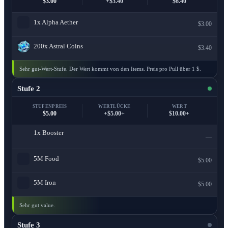
$3.00
+$3.40
$6.40
1x
Alpha Aether
$3.00
200x
Astral Coins
$3.40
Sehr gut-Wert-Stufe. Der Wert kommt von den Items. Preis pro Pull über 1 $.
Stufe 2
STUFENPREIS
WERTLÜCKE
WERT
$5.00
+$5.00+
$10.00+
1x
Booster
—
5M
Food
$5.00
5M
Iron
$5.00
Sehr gut value.
Stufe 3