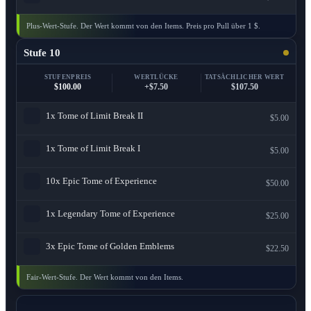
Plus-Wert-Stufe. Der Wert kommt von den Items. Preis pro Pull über 1 $.
Stufe 10
STUFENPREIS
WERTLÜCKE
TATSÄCHLICHER WERT
$100.00
+$7.50
$107.50
1x
Tome of Limit Break II
$5.00
1x
Tome of Limit Break I
$5.00
10x
Epic Tome of Experience
$50.00
1x
Legendary Tome of Experience
$25.00
3x
Epic Tome of Golden Emblems
$22.50
Fair-Wert-Stufe. Der Wert kommt von den Items.