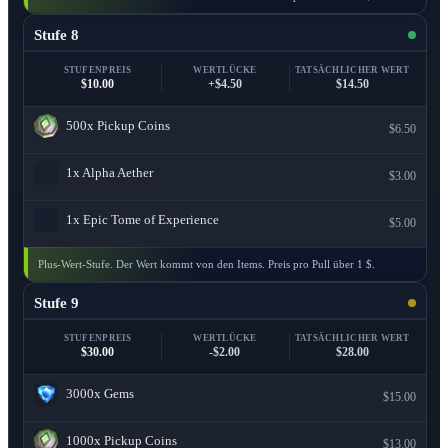
Stufe 8
STUFENPREIS
WERTLÜCKE
TATSÄCHLICHER WERT
$10.00
+$4.50
$14.50
500x
Pickup Coins
$6.50
1x
Alpha Aether
$3.00
1x
Epic Tome of Experience
$5.00
Plus-Wert-Stufe. Der Wert kommt von den Items. Preis pro Pull über 1 $.
Stufe 9
STUFENPREIS
WERTLÜCKE
TATSÄCHLICHER WERT
$30.00
-$2.00
$28.00
3000x
Gems
$15.00
1000x
Pickup Coins
$13.00