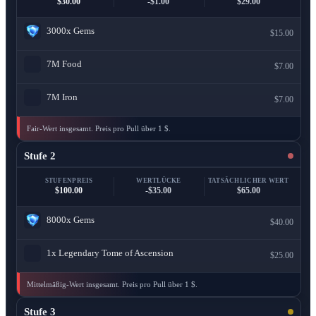
$30.00
-$1.00
$29.00
3000x
Gems
$15.00
7M
Food
$7.00
7M
Iron
$7.00
Fair-Wert insgesamt. Preis pro Pull über 1 $.
Stufe 2
STUFENPREIS
WERTLÜCKE
TATSÄCHLICHER WERT
$100.00
-$35.00
$65.00
8000x
Gems
$40.00
1x
Legendary Tome of Ascension
$25.00
Mittelmäßig-Wert insgesamt. Preis pro Pull über 1 $.
Stufe 3