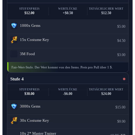
STUFENPREIS
WERTLÜCKE
TATSÄCHLICHER WERT
$12.00
+$0.50
$12.50
1000x
Gems
$5.00
15x
Costume Key
$4.50
3M
Food
$3.00
Fair-Wert-Stufe. Der Wert kommt von den Items. Preis pro Pull über 1 $.
Stufe 4
STUFENPREIS
WERTLÜCKE
TATSÄCHLICHER WERT
$30.00
-$6.00
$24.00
3000x
Gems
$15.00
30x
Costume Key
$9.00
10x
2* Master Trainer