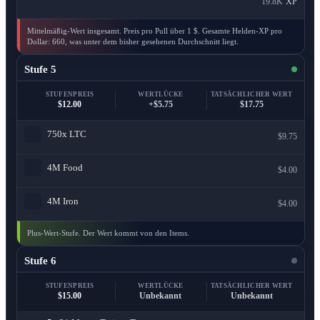
19.8K
XP
Mittelmäßig-Wert insgesamt. Preis pro Pull über 1 $. Gesamte Helden-XP pro
Dollar: 660, was unter dem bisher gesehenen Durchschnitt liegt.
Stufe 5
STUFENPREIS
WERTLÜCKE
TATSÄCHLICHER WERT
$12.00
+$5.75
$17.75
750x
LTC
$9.75
4M
Food
$4.00
4M
Iron
$4.00
Plus-Wert-Stufe. Der Wert kommt von den Items.
Stufe 6
STUFENPREIS
WERTLÜCKE
TATSÄCHLICHER WERT
$15.00
Unbekannt
Unbekannt