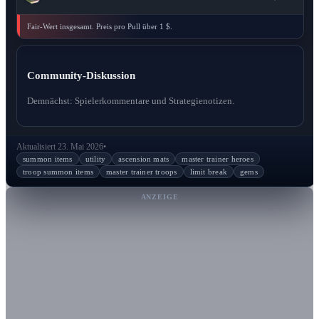
Fair-Wert insgesamt. Preis pro Pull über 1 $.
Community-Diskussion
Demnächst: Spielerkommentare und Strategienotizen.
Aktualisiert 23. Mai 2026
•
summon items
utility
ascension mats
master trainer heroes
troop summon items
master trainer troops
limit break
gems
ANZEIGE