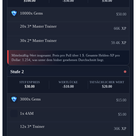
$100.00
-$50.00
$50.00
10000x
Gems
$50.00
20x
3* Master Trainer
66K
XP
30x
2* Master Trainer
59.4K
XP
Mittelmäßig-Wert insgesamt. Preis pro Pull über 1 $. Gesamte Helden-XP pro
Dollar: 1.254, was unter dem bisher gesehenen Durchschnitt liegt.
Stufe 2
STUFENPREIS
WERTLÜCKE
TATSÄCHLICHER WERT
$30.00
-$10.00
$20.00
3000x
Gems
$15.00
1x
4AM
$5.00
12x
3* Trainer
36K
XP