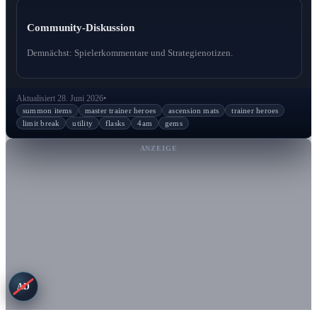
Community-Diskussion
Demnächst: Spielerkommentare und Strategienotizen.
Aktualisiert 28. Juni 2026
•
summon items
master trainer heroes
ascension mats
trainer heroes
limit break
utility
flasks
4am
gems
ANZEIGE
AD