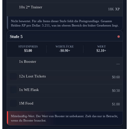
10x
2* Trainer
18K
XP
Nicht bewertet. Für alle Items dieser Stufe fehlt die Preisgrundlage. Gesamte
Helden-XP pro Dollar: 5.211, was im oberen Bereich des bisher Gesehenen liegt.
Stufe 5
STUFENPREIS
WERTLÜCKE
WERT
$3.00
-$0.90+
$2.10+
1x
Booster
—
12x
Loot Tickets
$0.60
1x
WE Flask
$0.50
1M
Food
$1.00
Mittelmäßig-Wert. Der Wert von Booster ist unbekannt. Zieh das nur in Betracht,
wenn du Booster brauchst.