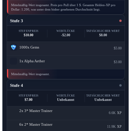
Mittelmäßig-Wert insgesamt. Preis pro Pull über 1 $. Gesamte Helden-XP pro
Dollar: 1.200, was unter dem bisher gesehenen Durchschnitt liegt.
Stufe 3
STUFENPREIS
WERTLÜCKE
TATSÄCHLICHER WERT
$10.00
-$2.00
$8.00
1000x
Gems
$5.00
1x
Alpha Aether
$3.00
Mittelmäßig-Wert insgesamt.
Stufe 4
STUFENPREIS
WERTLÜCKE
TATSÄCHLICHER WERT
$7.00
Unbekannt
Unbekannt
2x
3* Master Trainer
6.6K
XP
6x
2* Master Trainer
11.9K
XP