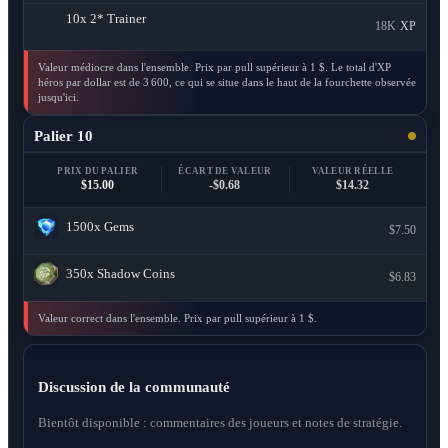
10x
2* Trainer
18K
XP
Valeur médiocre dans l'ensemble. Prix par pull supérieur à 1 $. Le total d'XP
héros par dollar est de 3 600, ce qui se situe dans le haut de la fourchette observée
jusqu'ici.
Palier 10
PRIX DU PALIER
ÉCART DE VALEUR
VALEUR RÉELLE
$15.00
-$0.68
$14.32
1500x
Gems
$7.50
350x
Shadow Coins
$6.83
Valeur correct dans l'ensemble. Prix par pull supérieur à 1 $.
Discussion de la communauté
Bientôt disponible : commentaires des joueurs et notes de stratégie.