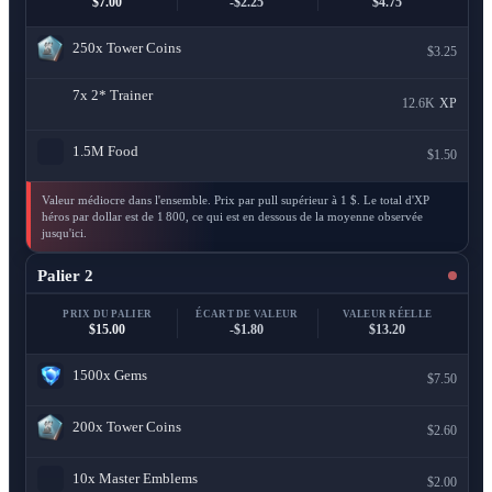
$7.00
-$2.25
$4.75
250x
Tower Coins
$3.25
7x
2* Trainer
12.6K
XP
1.5M
Food
$1.50
Valeur médiocre dans l'ensemble. Prix par pull supérieur à 1 $. Le total d'XP
héros par dollar est de 1 800, ce qui est en dessous de la moyenne observée
jusqu'ici.
Palier 2
PRIX DU PALIER
ÉCART DE VALEUR
VALEUR RÉELLE
$15.00
-$1.80
$13.20
1500x
Gems
$7.50
200x
Tower Coins
$2.60
10x
Master Emblems
$2.00