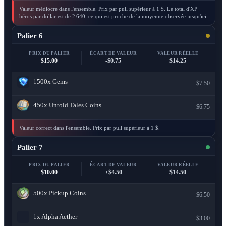
Valeur médiocre dans l'ensemble. Prix par pull supérieur à 1 $. Le total d'XP
héros par dollar est de 2 640, ce qui est proche de la moyenne observée jusqu'ici.
Palier 6
PRIX DU PALIER
ÉCART DE VALEUR
VALEUR RÉELLE
$15.00
-$0.75
$14.25
1500x
Gems
$7.50
450x
Untold Tales Coins
$6.75
Valeur correct dans l'ensemble. Prix par pull supérieur à 1 $.
Palier 7
PRIX DU PALIER
ÉCART DE VALEUR
VALEUR RÉELLE
$10.00
+$4.50
$14.50
500x
Pickup Coins
$6.50
1x
Alpha Aether
$3.00