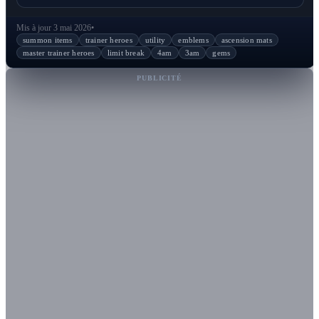
Mis à jour 3 mai 2026
•
summon items
trainer heroes
utility
emblems
ascension mats
master trainer heroes
limit break
4am
3am
gems
PUBLICITÉ