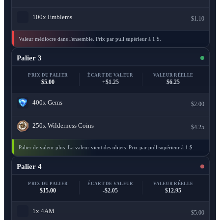
100x
Emblems
$1.10
Valeur médiocre dans l'ensemble. Prix par pull supérieur à 1 $.
Palier 3
PRIX DU PALIER
ÉCART DE VALEUR
VALEUR RÉELLE
$5.00
+$1.25
$6.25
400x
Gems
$2.00
250x
Wilderness Coins
$4.25
Palier de valeur plus. La valeur vient des objets. Prix par pull supérieur à 1 $.
Palier 4
PRIX DU PALIER
ÉCART DE VALEUR
VALEUR RÉELLE
$15.00
-$2.05
$12.95
1x
4AM
$5.00