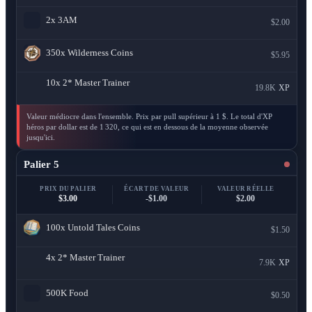
2x
3AM
$2.00
350x
Wilderness Coins
$5.95
10x
2* Master Trainer
19.8K
XP
Valeur médiocre dans l'ensemble. Prix par pull supérieur à 1 $. Le total d'XP
héros par dollar est de 1 320, ce qui est en dessous de la moyenne observée
jusqu'ici.
Palier 5
PRIX DU PALIER
ÉCART DE VALEUR
VALEUR RÉELLE
$3.00
-$1.00
$2.00
100x
Untold Tales Coins
$1.50
4x
2* Master Trainer
7.9K
XP
500K
Food
$0.50