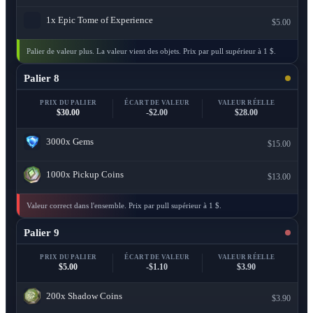
1x
Epic Tome of Experience
$5.00
Palier de valeur plus. La valeur vient des objets. Prix par pull supérieur à 1 $.
Palier 8
PRIX DU PALIER
ÉCART DE VALEUR
VALEUR RÉELLE
$30.00
-$2.00
$28.00
3000x
Gems
$15.00
1000x
Pickup Coins
$13.00
Valeur correct dans l'ensemble. Prix par pull supérieur à 1 $.
Palier 9
PRIX DU PALIER
ÉCART DE VALEUR
VALEUR RÉELLE
$5.00
-$1.10
$3.90
200x
Shadow Coins
$3.90