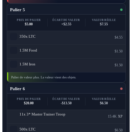
Palier 5
PRIX DU PALIER
ÉCART DE VALEUR
VALEUR RÉELLE
$5.00
+$2.55
$7.55
350x
LTC
$4.55
1.5M
Food
$1.50
1.5M
Iron
$1.50
Palier de valeur plus. La valeur vient des objets.
Palier 6
PRIX DU PALIER
ÉCART DE VALEUR
VALEUR RÉELLE
$20.00
-$13.50
$6.50
11x
3* Master Trainer Troop
15.4K
XP
500x
LTC
$6.50