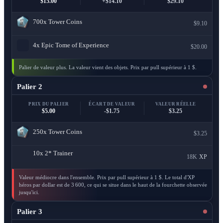
$15.00
+$14.10
$29.10
700x
Tower Coins
$9.10
4x
Epic Tome of Experience
$20.00
Palier de valeur plus. La valeur vient des objets. Prix par pull supérieur à 1 $.
Palier 2
PRIX DU PALIER
ÉCART DE VALEUR
VALEUR RÉELLE
$5.00
-$1.75
$3.25
250x
Tower Coins
$3.25
10x
2* Trainer
18K
XP
Valeur médiocre dans l'ensemble. Prix par pull supérieur à 1 $. Le total d'XP
héros par dollar est de 3 600, ce qui se situe dans le haut de la fourchette observée
jusqu'ici.
Palier 3