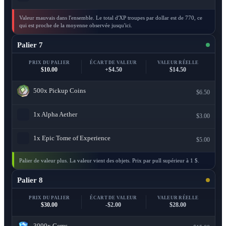
Valeur mauvais dans l'ensemble. Le total d'XP troupes par dollar est de 770, ce
qui est proche de la moyenne observée jusqu'ici.
Palier 7
PRIX DU PALIER
ÉCART DE VALEUR
VALEUR RÉELLE
$10.00
+$4.50
$14.50
500x
Pickup Coins
$6.50
1x
Alpha Aether
$3.00
1x
Epic Tome of Experience
$5.00
Palier de valeur plus. La valeur vient des objets. Prix par pull supérieur à 1 $.
Palier 8
PRIX DU PALIER
ÉCART DE VALEUR
VALEUR RÉELLE
$30.00
-$2.00
$28.00
3000x
Gems