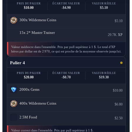
PRIX DU PALIER
ÉCART DE VALEUR
VALEUR RÉELLE
$10.00
-$4.90
$5.10
300x
Wilderness Coins
$5.10
15x
2* Master Trainer
29.7K
XP
Valeur médiocre dans l'ensemble. Prix par pull supérieur à 1 $. Le total d'XP
héros par dollar est de 2 970, ce qui est proche de la moyenne observée jusqu'ici.
Palier 4
PRIX DU PALIER
ÉCART DE VALEUR
VALEUR RÉELLE
$20.00
-$0.70
$19.30
2000x
Gems
$10.00
400x
Wilderness Coins
$6.80
2.5M
Food
$2.50
Valeur correct dans l'ensemble. Prix par pull supérieur à 1 $.