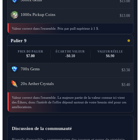
$15.00
1000x
Pickup Coins
$13.00
Valeur correct dans l'ensemble. Prix par pull supérieur à 1 $.
Palier 9
PRIX DU PALIER
ÉCART DE VALEUR
VALEUR RÉELLE
$7.00
-$0.10
$6.90
700x
Gems
$3.50
20x
Aether Crystals
$3.40
Valeur correct dans l'ensemble. La majeure partie de la valeur connue ici vient
des Éthers, donc l'intérêt de l'offre dépend surtout de votre besoin réel pour ces
améliorations.
Discussion de la communauté
Bientôt disponible : commentaires des joueurs et notes de stratégie.