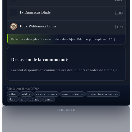
1x
Damascus Blade
$5.00
100x
Wilderness Coins
$1.70
Palier de valeur plus. La valeur vient des objets. Prix par pull supérieur à 1 $.
Discussion de la communauté
Bientôt disponible : commentaires des joueurs et notes de stratégie.
Mis à jour 8 mai 2026
•
other
utility
ascension mats
summon items
master trainer heroes
4am
tot
dblade
gems
PUBLICITÉ