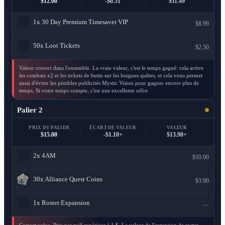
$12.00
-$0.51
$11.49
1x
30 Day Premium Timesaver VIP
$8.99
50x
Loot Tickets
$2.50
Valeur correct dans l'ensemble. La vraie valeur, c'est le temps gagné: cela active
les combats x2 et les tickets de butin sur les longues quêtes, et cela vous permet
aussi d'éviter les pénibles publicités Mystic Vision pour gagner encore plus de
temps. Si votre temps compte, c'est une excellente offre.
Palier 2
PRIX DU PALIER
ÉCART DE VALEUR
VALEUR
$15.00
-$1.10+
$13.90+
2x
4AM
$10.00
30x
Alliance Quest Coins
$3.90
1x
Roster Expansion
—
Correct value. Prix par pull supérieur à 1 $. La valeur de l'extension de roster