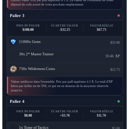
dépend du coût actuel de votre prochain emplacement.
Palier 3
PRIX DU PALIER
ÉCART DE VALEUR
VALEUR RÉELLE
$100.00
-$32.25
$67.75
11000x
Gems
$55.00
30x
2* Master Trainer
59.4K
XP
750x
Wilderness Coins
$12.75
Valeur médiocre dans l'ensemble. Prix par pull supérieur à 1 $. Le total d'XP
héros par dollar est de 594, ce qui est en dessous de la moyenne observée
jusqu'ici.
Palier 4
PRIX DU PALIER
ÉCART DE VALEUR
VALEUR RÉELLE
$8.00
+$3.70
$11.70
1x
Tome of Tactics
$5.00