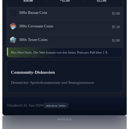
$10.00
+$2.60
$12.60
300x
Bazaar Coin
$3.60
300x
Covenant Coins
$5.10
300x
Tower Coins
$3.90
Plus-Wert-Stufe. Der Wert kommt von den Items. Preis pro Pull über 1 $.
Community-Diskussion
Demnächst: Spielerkommentare und Strategienotizen.
Aktualisiert 24. Juni 2026
•
summon items
ANZEIGE