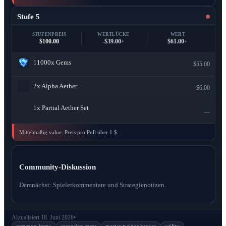
Stufe 5
STUFENPREIS
WERTLÜCKE
WERT
$100.00
-$39.00+
$61.00+
11000x
Gems
$55.00
2x
Alpha Aether
$6.00
1x
Partial Aether Set
—
Mittelmäßig value. Preis pro Pull über 1 $.
Community-Diskussion
Demnächst: Spielerkommentare und Strategienotizen.
Aktualisiert 18. Juni 2026
•