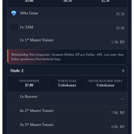
$3.00
-$0.50
$2.50
300x
Gems
$1.50
1x
3AM
$1.00
1x
1* Master Trainer
1.3K
XP
Mittelmäßig-Wert insgesamt. Gesamte Helden-XP pro Dollar: 440, was unter dem
bisher gesehenen Durchschnitt liegt.
Stufe 2
STUFENPREIS
WERTLÜCKE
TATSÄCHLICHER WERT
$7.00
Unbekannt
Unbekannt
1x
Booster
—
4x
2* Master Trainer
7.9K
XP
3x
3* Master Trainer
9.9K
XP