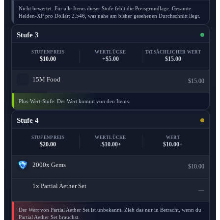
Nicht bewertet. Für alle Items dieser Stufe fehlt die Preisgrundlage. Gesamte
Helden-XP pro Dollar: 2.546, was nahe am bisher gesehenen Durchschnitt liegt.
Stufe 3
STUFENPREIS
WERTLÜCKE
TATSÄCHLICHER WERT
$10.00
+$5.00
$15.00
15M
Food
$15.00
Plus-Wert-Stufe. Der Wert kommt von den Items.
Stufe 4
STUFENPREIS
WERTLÜCKE
WERT
$20.00
-$10.00+
$10.00+
2000x
Gems
$10.00
1x
Partial Aether Set
—
Der Wert von Partial Aether Set ist unbekannt. Zieh das nur in Betracht, wenn du
Partial Aether Set brauchst.