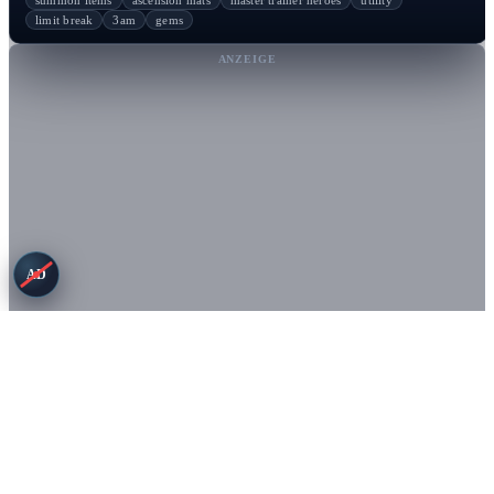
summon items
ascension mats
master trainer heroes
utility
limit break
3am
gems
ANZEIGE
AD