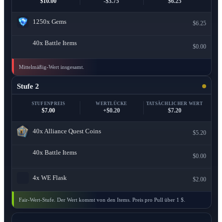
$10.00
-$3.75
$6.25
1250x
Gems
$6.25
40x
Battle Items
$0.00
Mittelmäßig-Wert insgesamt.
Stufe 2
STUFENPREIS
WERTLÜCKE
TATSÄCHLICHER WERT
$7.00
+$0.20
$7.20
40x
Alliance Quest Coins
$5.20
40x
Battle Items
$0.00
4x
WE Flask
$2.00
Fair-Wert-Stufe. Der Wert kommt von den Items. Preis pro Pull über 1 $.