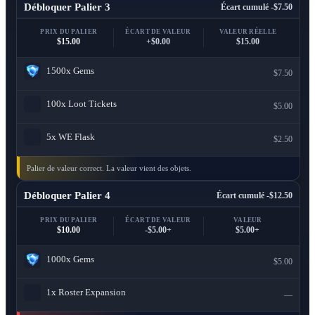
Débloquer Palier 3
Écart cumulé -$7.50
PRIX DU PALIER
ÉCART DE VALEUR
VALEUR RÉELLE
$15.00
+$0.00
$15.00
1500x
Gems
$7.50
100x
Loot Tickets
$5.00
5x
WE Flask
$2.50
Palier de valeur correct. La valeur vient des objets.
Débloquer Palier 4
Écart cumulé -$12.50
PRIX DU PALIER
ÉCART DE VALEUR
VALEUR
$10.00
-$5.00+
$5.00+
1000x
Gems
$5.00
1x
Roster Expansion
—