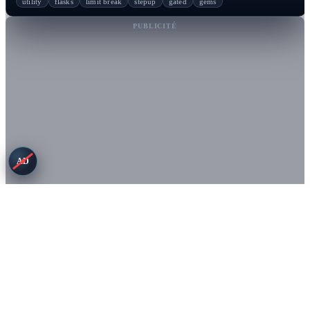
utility
flasks
limit break
stepup
gated
gems
PUBLICITÉ
AD