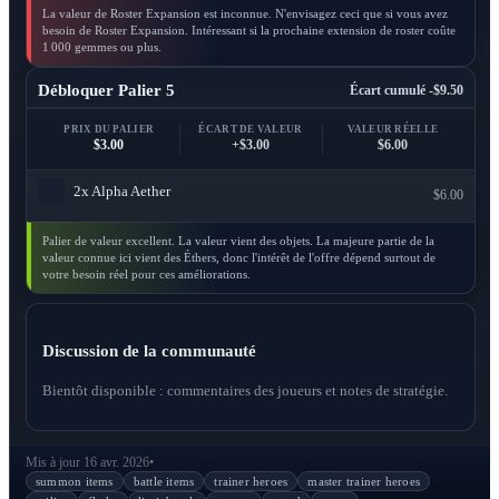
La valeur de Roster Expansion est inconnue. N'envisagez ceci que si vous avez
besoin de Roster Expansion. Intéressant si la prochaine extension de roster coûte
1 000 gemmes ou plus.
Débloquer Palier 5
Écart cumulé -$9.50
PRIX DU PALIER
ÉCART DE VALEUR
VALEUR RÉELLE
$3.00
+$3.00
$6.00
2x
Alpha Aether
$6.00
Palier de valeur excellent. La valeur vient des objets. La majeure partie de la
valeur connue ici vient des Éthers, donc l'intérêt de l'offre dépend surtout de
votre besoin réel pour ces améliorations.
Discussion de la communauté
Bientôt disponible : commentaires des joueurs et notes de stratégie.
Mis à jour 16 avr. 2026
•
summon items
battle items
trainer heroes
master trainer heroes