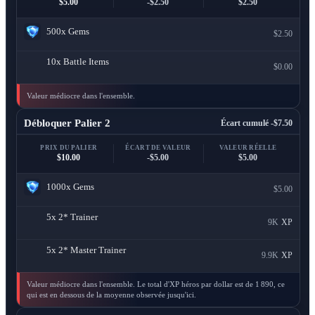
$5.00
-$2.50
$2.50
500x
Gems
$2.50
10x
Battle Items
$0.00
Valeur médiocre dans l'ensemble.
Débloquer Palier 2
Écart cumulé -$7.50
PRIX DU PALIER
ÉCART DE VALEUR
VALEUR RÉELLE
$10.00
-$5.00
$5.00
1000x
Gems
$5.00
5x
2* Trainer
9K
XP
5x
2* Master Trainer
9.9K
XP
Valeur médiocre dans l'ensemble. Le total d'XP héros par dollar est de 1 890, ce
qui est en dessous de la moyenne observée jusqu'ici.