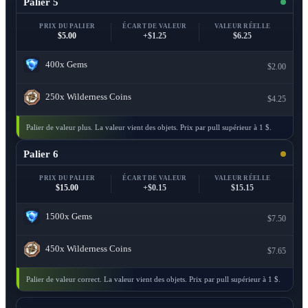
Palier 5
PRIX DU PALIER
ÉCART DE VALEUR
VALEUR RÉELLE
$5.00
+$1.25
$6.25
400x
Gems
$2.00
250x
Wilderness Coins
$4.25
Palier de valeur plus. La valeur vient des objets. Prix par pull supérieur à 1 $.
Palier 6
PRIX DU PALIER
ÉCART DE VALEUR
VALEUR RÉELLE
$15.00
+$0.15
$15.15
1500x
Gems
$7.50
450x
Wilderness Coins
$7.65
Palier de valeur correct. La valeur vient des objets. Prix par pull supérieur à 1 $.