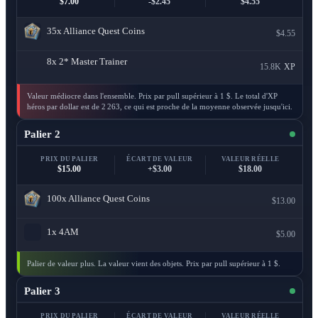
$7.00
-$2.45
$4.55
35x
Alliance Quest Coins
$4.55
8x
2* Master Trainer
15.8K
XP
Valeur médiocre dans l'ensemble. Prix par pull supérieur à 1 $. Le total d'XP
héros par dollar est de 2 263, ce qui est proche de la moyenne observée jusqu'ici.
Palier 2
PRIX DU PALIER
ÉCART DE VALEUR
VALEUR RÉELLE
$15.00
+$3.00
$18.00
100x
Alliance Quest Coins
$13.00
1x
4AM
$5.00
Palier de valeur plus. La valeur vient des objets. Prix par pull supérieur à 1 $.
Palier 3
PRIX DU PALIER
ÉCART DE VALEUR
VALEUR RÉELLE