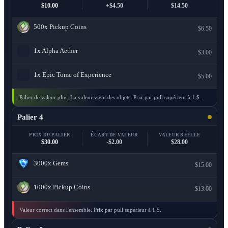
$10.00
+$4.50
$14.50
500x
Pickup Coins
$6.50
1x
Alpha Aether
$3.00
1x
Epic Tome of Experience
$5.00
Palier de valeur plus. La valeur vient des objets. Prix par pull supérieur à 1 $.
Palier 4
PRIX DU PALIER
ÉCART DE VALEUR
VALEUR RÉELLE
$30.00
-$2.00
$28.00
3000x
Gems
$15.00
1000x
Pickup Coins
$13.00
Valeur correct dans l'ensemble. Prix par pull supérieur à 1 $.