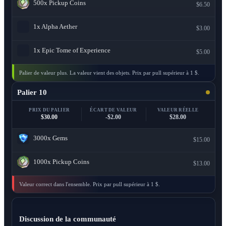
500x
Pickup Coins
$6.50
1x
Alpha Aether
$3.00
1x
Epic Tome of Experience
$5.00
Palier de valeur plus. La valeur vient des objets. Prix par pull supérieur à 1 $.
Palier 10
PRIX DU PALIER
ÉCART DE VALEUR
VALEUR RÉELLE
$30.00
-$2.00
$28.00
3000x
Gems
$15.00
1000x
Pickup Coins
$13.00
Valeur correct dans l'ensemble. Prix par pull supérieur à 1 $.
Discussion de la communauté