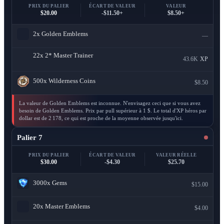
PRIX DU PALIER
ÉCART DE VALEUR
VALEUR
$20.00
-$11.50+
$8.50+
2x
Golden Emblems
—
22x
2* Master Trainer
43.6K
XP
500x
Wilderness Coins
$8.50
La valeur de Golden Emblems est inconnue. N'envisagez ceci que si vous avez
besoin de Golden Emblems. Prix par pull supérieur à 1 $. Le total d'XP héros par
dollar est de 2 178, ce qui est proche de la moyenne observée jusqu'ici.
Palier 7
PRIX DU PALIER
ÉCART DE VALEUR
VALEUR RÉELLE
$30.00
-$4.30
$25.70
3000x
Gems
$15.00
20x
Master Emblems
$4.00