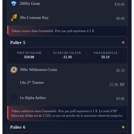
2000x
Gems
$10.00
30x
Costume Key
$9.00
Valeur correct dans l'ensemble. Prix par pull supérieur à 1 $.
Palier 5
PRIX DU PALIER
ÉCART DE VALEUR
VALEUR RÉELLE
$10.00
-$1.90
$8.10
300x
Wilderness Coins
$5.10
14x
2* Trainer
25.2K
XP
1x
Alpha Aether
$3.00
Valeur médiocre dans l'ensemble. Prix par pull supérieur à 1 $. Le total d'XP
héros par dollar est de 2 520, ce qui est proche de la moyenne observée jusqu'ici.
Palier 6