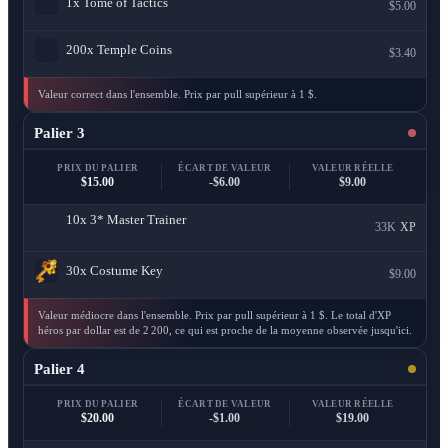
1x
Tome of Tactics
$5.00
200x
Temple Coins
$3.40
Valeur correct dans l'ensemble. Prix par pull supérieur à 1 $.
Palier 3
PRIX DU PALIER
ÉCART DE VALEUR
VALEUR RÉELLE
$15.00
-$6.00
$9.00
10x
3* Master Trainer
33K
XP
30x
Costume Key
$9.00
Valeur médiocre dans l'ensemble. Prix par pull supérieur à 1 $. Le total d'XP
héros par dollar est de 2 200, ce qui est proche de la moyenne observée jusqu'ici.
Palier 4
PRIX DU PALIER
ÉCART DE VALEUR
VALEUR RÉELLE
$20.00
-$1.00
$19.00