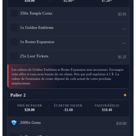
$10.00
-$2.80+
$7.20+
350x
Temple Coins
$5.95
1x
Golden Emblems
—
1x
Roster Expansion
—
25x
Loot Tickets
$1.25
Les valeurs de Golden Emblems et Roster Expansion sont inconnues. Envisagez
cette offre si vous avez besoin de ces objets. Prix par pull supérieur à 1 $. La
valeur de l'extension de roster dépend du coût actuel de votre prochain
emplacement.
Palier 2
PRIX DU PALIER
ÉCART DE VALEUR
VALEUR RÉELLE
$20.00
-$1.60
$18.40
2000x
Gems
$10.00