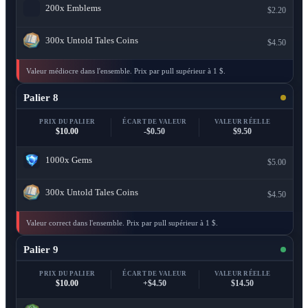
200x
Emblems
$2.20
300x
Untold Tales Coins
$4.50
Valeur médiocre dans l'ensemble. Prix par pull supérieur à 1 $.
Palier 8
PRIX DU PALIER
ÉCART DE VALEUR
VALEUR RÉELLE
$10.00
-$0.50
$9.50
1000x
Gems
$5.00
300x
Untold Tales Coins
$4.50
Valeur correct dans l'ensemble. Prix par pull supérieur à 1 $.
Palier 9
PRIX DU PALIER
ÉCART DE VALEUR
VALEUR RÉELLE
$10.00
+$4.50
$14.50