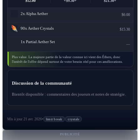
$12.00
+$9.30+
$21.30+
2x
Alpha Aether
$6.00
90x
Aether Crystals
$15.30
1x
Partial Aether Set
—
Plus value. La majeure partie de la valeur connue ici vient des Éthers, donc
l'intérêt de l'offre dépend surtout de votre besoin réel pour ces améliorations.
Discussion de la communauté
Bientôt disponible : commentaires des joueurs et notes de stratégie.
Mis à jour 21 avr. 2026
•
limit break
crystals
PUBLICITÉ