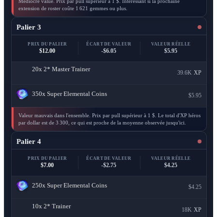
Médiocre value. Prix par pull supérieur à 1 $. Intéressant si la prochaine
extension de roster coûte 1 621 gemmes ou plus.
Palier 3
PRIX DU PALIER
ÉCART DE VALEUR
VALEUR RÉELLE
$12.00
-$6.05
$5.95
20x
2* Master Trainer
39.6K
XP
350x
Super Elemental Coins
$5.95
Valeur mauvais dans l'ensemble. Prix par pull supérieur à 1 $. Le total d'XP héros
par dollar est de 3 300, ce qui est proche de la moyenne observée jusqu'ici.
Palier 4
PRIX DU PALIER
ÉCART DE VALEUR
VALEUR RÉELLE
$7.00
-$2.75
$4.25
250x
Super Elemental Coins
$4.25
10x
2* Trainer
18K
XP