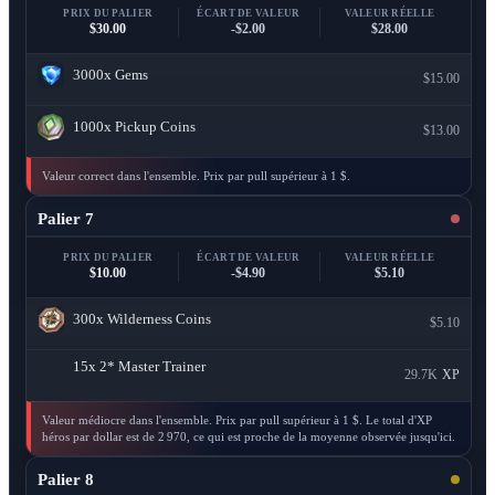
PRIX DU PALIER
ÉCART DE VALEUR
VALEUR RÉELLE
$30.00
-$2.00
$28.00
3000x
Gems
$15.00
1000x
Pickup Coins
$13.00
Valeur correct dans l'ensemble. Prix par pull supérieur à 1 $.
Palier 7
PRIX DU PALIER
ÉCART DE VALEUR
VALEUR RÉELLE
$10.00
-$4.90
$5.10
300x
Wilderness Coins
$5.10
15x
2* Master Trainer
29.7K
XP
Valeur médiocre dans l'ensemble. Prix par pull supérieur à 1 $. Le total d'XP
héros par dollar est de 2 970, ce qui est proche de la moyenne observée jusqu'ici.
Palier 8