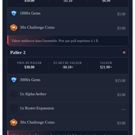
$10.00
-$1.10
$8.90
1000x
Gems
$5.00
30x
Challenge Coins
$3.90
Valeur médiocre dans l'ensemble. Prix par pull supérieur à 1 $.
Palier 2
PRIX DU PALIER
ÉCART DE VALEUR
VALEUR
$30.00
-$8.10+
$21.90+
3000x
Gems
$15.00
1x
Alpha Aether
$3.00
1x
Roster Expansion
—
30x
Challenge Coins
$3.90