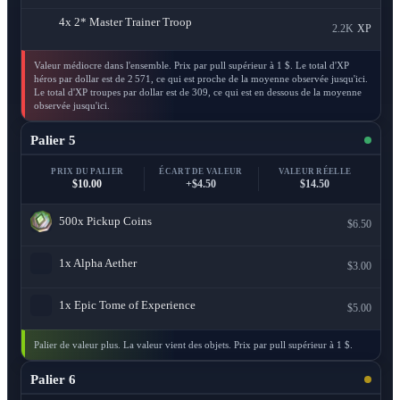
4x
2* Master Trainer Troop
2.2K
XP
Valeur médiocre dans l'ensemble. Prix par pull supérieur à 1 $. Le total d'XP
héros par dollar est de 2 571, ce qui est proche de la moyenne observée jusqu'ici.
Le total d'XP troupes par dollar est de 309, ce qui est en dessous de la moyenne
observée jusqu'ici.
Palier 5
PRIX DU PALIER
ÉCART DE VALEUR
VALEUR RÉELLE
$10.00
+$4.50
$14.50
500x
Pickup Coins
$6.50
1x
Alpha Aether
$3.00
1x
Epic Tome of Experience
$5.00
Palier de valeur plus. La valeur vient des objets. Prix par pull supérieur à 1 $.
Palier 6