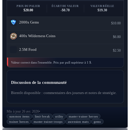
PRIX DU PALIER
ÉCART DE VALEUR
VALEUR RÉELLE
$20.00
-$0.70
$19.30
2000x
Gems
$10.00
400x
Wilderness Coins
$6.80
2.5M
Food
$2.50
Valeur correct dans l'ensemble. Prix par pull supérieur à 1 $.
Discussion de la communauté
Bientôt disponible : commentaires des joueurs et notes de stratégie.
Mis à jour 26 avr. 2026
•
summon items
limit break
utility
master trainer heroes
trainer heroes
master trainer troops
ascension mats
gems