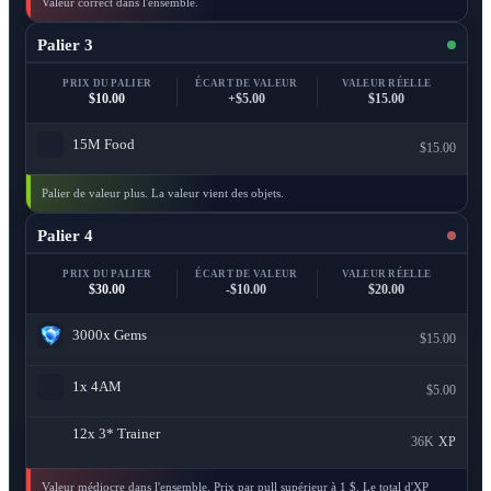
Valeur correct dans l'ensemble.
Palier 3
PRIX DU PALIER
ÉCART DE VALEUR
VALEUR RÉELLE
$10.00
+$5.00
$15.00
15M
Food
$15.00
Palier de valeur plus. La valeur vient des objets.
Palier 4
PRIX DU PALIER
ÉCART DE VALEUR
VALEUR RÉELLE
$30.00
-$10.00
$20.00
3000x
Gems
$15.00
1x
4AM
$5.00
12x
3* Trainer
36K
XP
Valeur médiocre dans l'ensemble. Prix par pull supérieur à 1 $. Le total d'XP