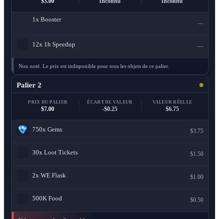
$3.00
Inconnu
Inconnu
1x
Booster
—
12x
1h Speedup
—
Non noté. Le prix est indisponible pour tous les objets de ce palier.
Palier 2
PRIX DU PALIER
ÉCART DE VALEUR
VALEUR RÉELLE
$7.00
-$0.25
$6.75
750x
Gems
$3.75
30x
Loot Tickets
$1.50
2x
WE Flask
$1.00
500K
Food
$0.50