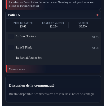
La valeur de Partial Aether Set est inconnue. N'envisagez ceci que si vous avez
besoin de Partial Aether Set.
Palier 5
PRIX DU PALIER
ÉCART DE VALEUR
VALEUR
$3.00
-$2.25+
$0.75+
5x
Loot Tickets
$0.25
1x
WE Flask
$0.50
1x
Partial Aether Set
—
Mauvais value.
Discussion de la communauté
Bientôt disponible : commentaires des joueurs et notes de stratégie.