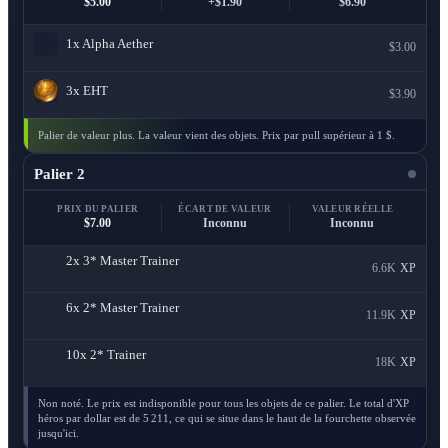
$5.00
+$1.90
$6.90
1x
Alpha Aether
$3.00
3x
EHT
$3.90
Palier de valeur plus. La valeur vient des objets. Prix par pull supérieur à 1 $.
Palier 2
PRIX DU PALIER
ÉCART DE VALEUR
VALEUR RÉELLE
$7.00
Inconnu
Inconnu
2x
3* Master Trainer
6.6K
XP
6x
2* Master Trainer
11.9K
XP
10x
2* Trainer
18K
XP
Non noté. Le prix est indisponible pour tous les objets de ce palier. Le total d'XP
héros par dollar est de 5 211, ce qui se situe dans le haut de la fourchette observée
jusqu'ici.