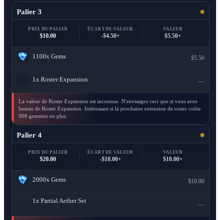
Palier 3
PRIX DU PALIER
ÉCART DE VALEUR
VALEUR
$10.00
-$4.50+
$5.50+
1100x
Gems
$5.50
1x
Roster Expansion
—
La valeur de Roster Expansion est inconnue. N'envisagez ceci que si vous avez
besoin de Roster Expansion. Intéressant si la prochaine extension de roster coûte
900 gemmes ou plus.
Palier 4
PRIX DU PALIER
ÉCART DE VALEUR
VALEUR
$20.00
-$10.00+
$10.00+
2000x
Gems
$10.00
1x
Partial Aether Set
—