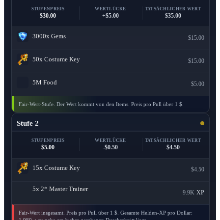
STUFENPREIS
WERTLÜCKE
TATSÄCHLICHER WERT
$30.00
+$5.00
$35.00
3000x
Gems
$15.00
50x
Costume Key
$15.00
5M
Food
$5.00
Fair-Wert-Stufe. Der Wert kommt von den Items. Preis pro Pull über 1 $.
Stufe 2
STUFENPREIS
WERTLÜCKE
TATSÄCHLICHER WERT
$5.00
-$0.50
$4.50
15x
Costume Key
$4.50
5x
2* Master Trainer
9.9K
XP
Fair-Wert insgesamt. Preis pro Pull über 1 $. Gesamte Helden-XP pro Dollar:
1.980, was nahe am bisher gesehenen Durchschnitt liegt.