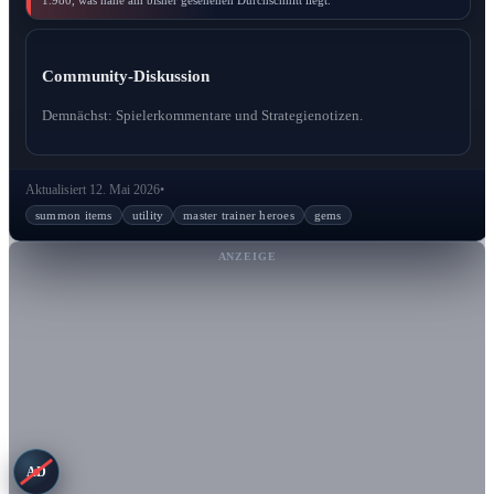
Community-Diskussion
Demnächst: Spielerkommentare und Strategienotizen.
Aktualisiert 12. Mai 2026
•
summon items
utility
master trainer heroes
gems
ANZEIGE
AD