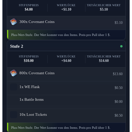
STUFENPREIS
WERTLÜCKE
TATSÄCHLICHER WERT
$4.00
+$1.10
$5.10
300x
Covenant Coins
$5.10
Plus-Wert-Stufe. Der Wert kommt von den Items. Preis pro Pull über 1 $.
Stufe 2
STUFENPREIS
WERTLÜCKE
TATSÄCHLICHER WERT
$10.00
+$4.60
$14.60
800x
Covenant Coins
$13.60
1x
WE Flask
$0.50
1x
Battle Items
$0.00
10x
Loot Tickets
$0.50
Plus-Wert-Stufe. Der Wert kommt von den Items. Preis pro Pull über 1 $.