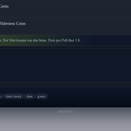
Gems
ilderness Coins
e. Der Wert kommt von den Items. Preis pro Pull über 1 $.
s
limit break
4am
gems
ANZEIGE