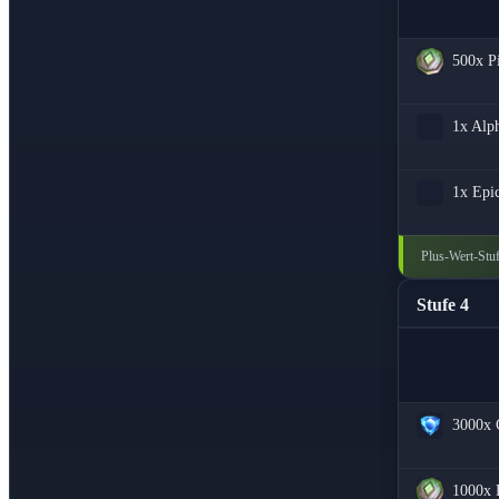
500x
P
1x
Alph
1x
Epi
Plus-Wert-Stuf
Stufe 4
3000x
1000x