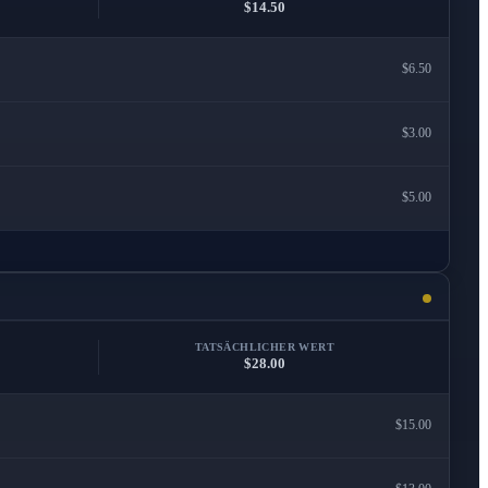
$14.50
$6.50
$3.00
$5.00
TATSÄCHLICHER WERT
$28.00
$15.00