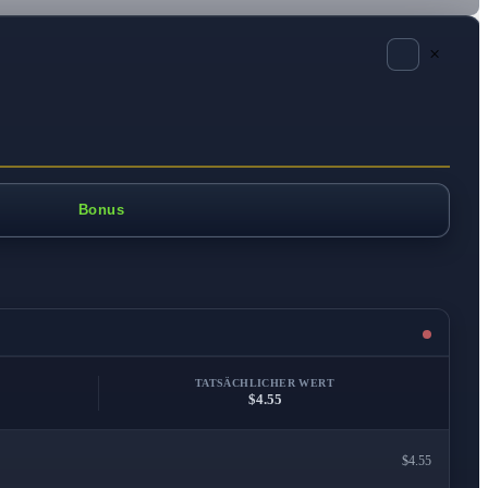
×
Bonus
TATSÄCHLICHER WERT
$4.55
$4.55