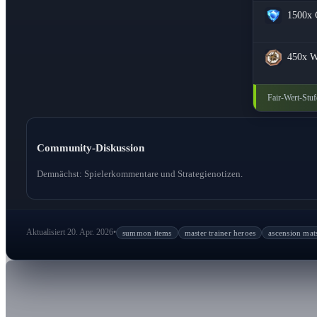
1500x
450x
W
Fair-Wert-Stuf
Community-Diskussion
Demnächst: Spielerkommentare und Strategienotizen.
Aktualisiert 20. Apr. 2026
•
summon items
master trainer heroes
ascension mat