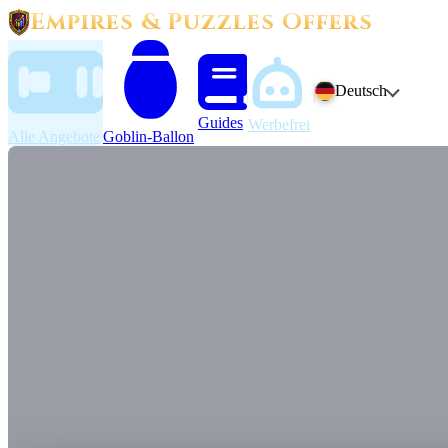
Empires & Puzzles Offers
Deutsch
Guides
Werbefrei
Alle Angebote
Goblin-Ballon