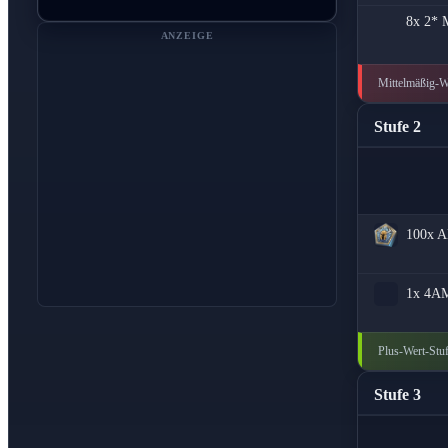
8x
2* M
ANZEIGE
Mittelmäßig-We
Stufe 2
100x
A
1x
4A
Plus-Wert-Stuf
Stufe 3