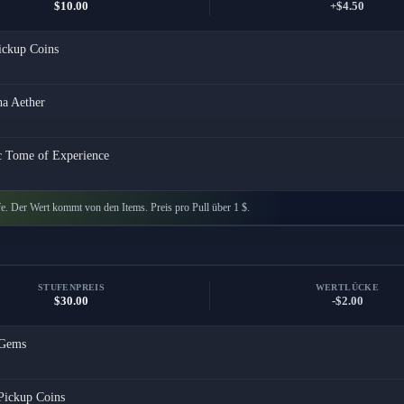
$10.00
+$4.50
ickup Coins
a Aether
c Tome of Experience
e. Der Wert kommt von den Items. Preis pro Pull über 1 $.
STUFENPREIS
WERTLÜCKE
$30.00
-$2.00
Gems
Pickup Coins