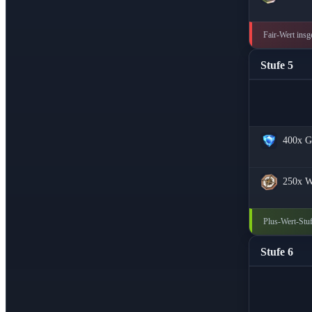
Fair-Wert insg
Stufe 5
400x
G
250x
W
Plus-Wert-Stuf
Stufe 6