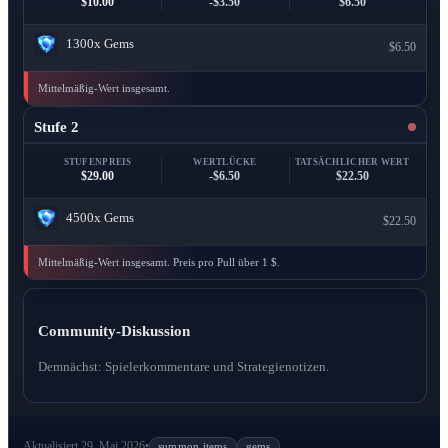
$10.00
-$3.50
$6.50
1300x
Gems
$6.50
Mittelmäßig-Wert insgesamt.
Stufe 2
STUFENPREIS
WERTLÜCKE
TATSÄCHLICHER WERT
$29.00
-$6.50
$22.50
4500x
Gems
$22.50
Mittelmäßig-Wert insgesamt. Preis pro Pull über 1 $.
Community-Diskussion
Demnächst: Spielerkommentare und Strategienotizen.
Aktualisiert 29. Mai 2026
•
summon items
gems